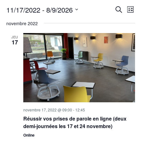
Rech
Na
11/17/2022
 - 
8/9/2026
Recherche
Liste
Sélectionnez
de
et
une
novembre 2022
date.
vu
navig
JEU
Év
17
de
vues
Évèn
novembre 17, 2022 @ 09:00
-
12:45
Réussir vos prises de parole en ligne (deux
demi-journées les 17 et 24 novembre)
Online