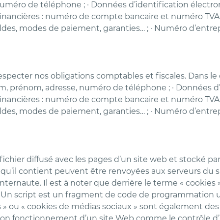
méro de téléphone ; · Données d’identification électroniqu
 financières : numéro de compte bancaire et numéro TVA le
ldes, modes de paiement, garanties… ; · Numéro d’entrep
respecter nos obligations comptables et fiscales. Dans le
om, prénom, adresse, numéro de téléphone ; · Données d’id
 financières : numéro de compte bancaire et numéro TVA le
ldes, modes de paiement, garanties… ; · Numéro d’entrep
fichier diffusé avec les pages d’un site web et stocké pa
qu’il contient peuvent être renvoyées aux serveurs du sit
e l’internaute. Il est à noter que derrière le terme « cook
l. Un script est un fragment de code de programmation ut
ions » ou « cookies de médias sociaux » sont également de
u bon fonctionnement d’un site Web comme le contrôle d’