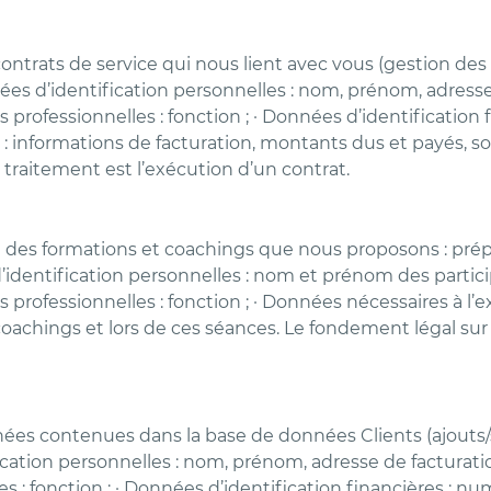
ntrats de service qui nous lient avec vous (gestion des 
nées d’identification personnelles : nom, prénom, adress
ités professionnelles : fonction ; · Données d’identifica
ère : informations de facturation, montants dus et payés,
 traitement est l’exécution d’un contrat.
 des formations et coachings que nous proposons : prépa
’identification personnelles : nom et prénom des parti
tés professionnelles : fonction ; · Données nécessaires à 
coachings et lors de ces séances. Le fondement légal sur 
Données contenues dans la base de données Clients (ajout
cation personnelles : nom, prénom, adresse de facturati
lles : fonction ; · Données d’identification financières 