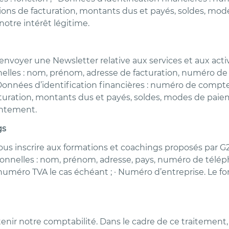
mations de facturation, montants dus et payés, soldes, mo
otre intérêt légitime.
envoyer une Newsletter relative aux services et aux ac
elles : nom, prénom, adresse de facturation, numéro de t
; · Données d’identification financières : numéro de comp
facturation, montants dus et payés, soldes, modes de pai
entement.
gs
vous inscrire aux formations et coachings proposés par G
sonnelles : nom, prénom, adresse, pays, numéro de téléph
: numéro TVA le cas échéant ; · Numéro d’entreprise. Le 
tenir notre comptabilité. Dans le cadre de ce traitement