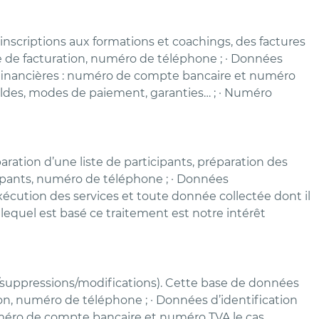
inscriptions aux formations et coachings, des factures
e de facturation, numéro de téléphone ; · Données
tion financières : numéro de compte bancaire et numéro
 soldes, modes de paiement, garanties… ; · Numéro
ration d’une liste de participants, préparation des
cipants, numéro de téléphone ; · Données
l’exécution des services et toute donnée collectée dont il
lequel est basé ce traitement est notre intérêt
s/suppressions/modifications). Cette base de données
on, numéro de téléphone ; · Données d’identification
: numéro de compte bancaire et numéro TVA le cas